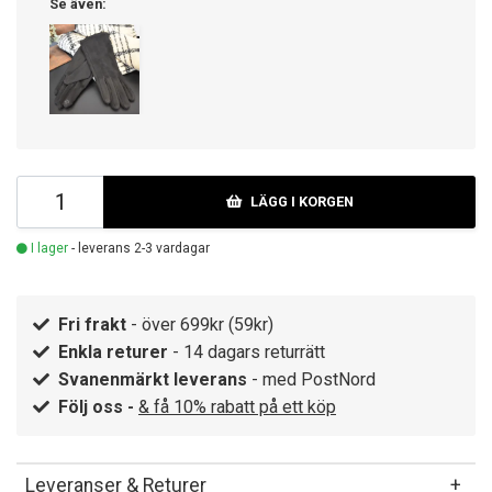
Se även:
LÄGG I KORGEN
I lager
- leverans 2-3 vardagar
Fri frakt
- över 699kr (59kr)
Enkla returer
- 14 dagars returrätt
Svanenmärkt leverans
- med PostNord
Följ oss -
& få 10% rabatt på ett köp
Leveranser & Returer