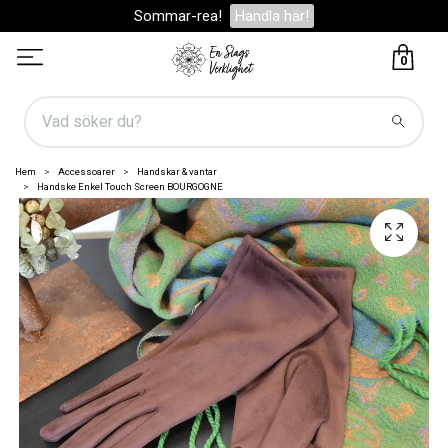
Sommar-rea!
Handla här!
0
Hem
Accessoarer
Handskar & vantar
Handske Enkel Touch Screen BOURGOGNE