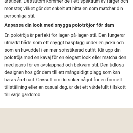
årstiden. Dessutom kommer de i ett spektrum av färger och
mönster, vilket gör det enkelt att hitta en som matchar din
personliga stil.
Anpassa din look med snygga polotröjor för dam
En polotröja är perfekt för lager-på-lager-stil. Den fungerar
utmärkt både som ett snyggt basplagg under en jacka och
som en huvuddel i en mer sofistikerad outfit. Klä upp din
polotröja med en kavaj för en elegant look eller matcha den
med jeans för en avslappnad och bekväm stil. Den tidlösa
designen hos gör dem till ett mångsidigt plagg som kan
bäras året runt. Oavsett om du söker något för en formell
tillställning eller en casual dag, är det ett värdefullt tillskott
till varje garderob.