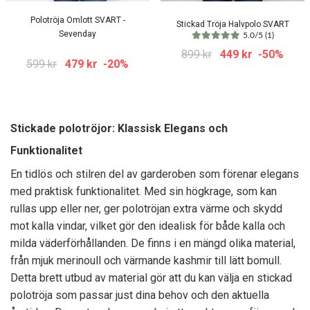
Polotröja Omlott SVART -
Stickad Tröja Halvpolo SVART
Sevenday
5.0/5 (1)
899 kr
449 kr
-50%
599 kr
479 kr
-20%
Stickade polotröjor: Klassisk Elegans och
Funktionalitet
En tidlös och stilren del av garderoben som förenar elegans
med praktisk funktionalitet. Med sin högkrage, som kan
rullas upp eller ner, ger polotröjan extra värme och skydd
mot kalla vindar, vilket gör den idealisk för både kalla och
milda väderförhållanden. De finns i en mängd olika material,
från mjuk merinoull och värmande kashmir till lätt bomull.
Detta brett utbud av material gör att du kan välja en stickad
polotröja som passar just dina behov och den aktuella