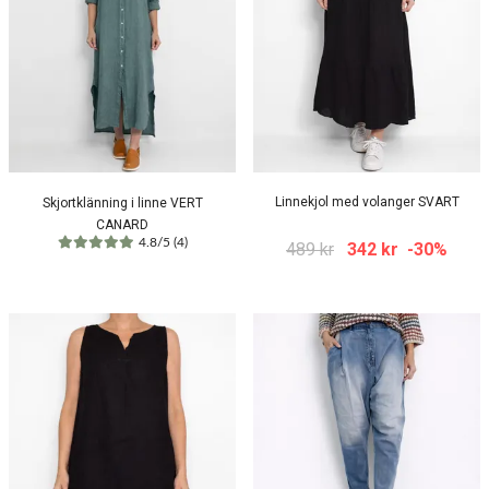
Linnekjol med volanger SVART
Skjortklänning i linne VERT
CANARD
4.8/5 (4)
489 kr
342 kr
-30%