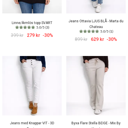
Jeans Ottavia LJUS BLÅ - Marta du
Linne/Ärmlös topp SVART
Chateau
5.0/5 (3)
5.0/5 (1)
399 kr
279 kr
-30%
899 kr
629 kr
-30%
Jeans med Knappar VIT - 3D
Byxa Flare Stella BEIGE - Mix By