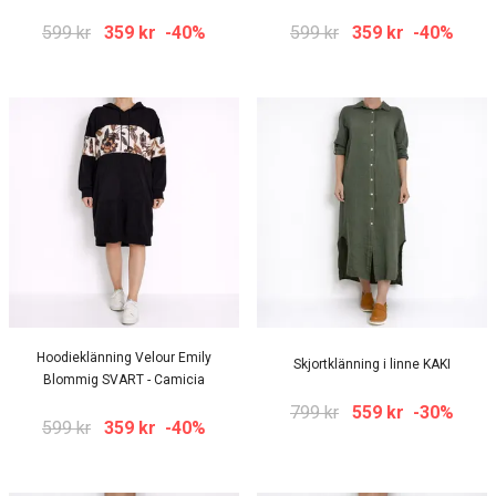
599 kr
359 kr
-40%
599 kr
359 kr
-40%
Hoodieklänning Velour Emily
Skjortklänning i linne KAKI
Blommig SVART - Camicia
799 kr
559 kr
-30%
599 kr
359 kr
-40%