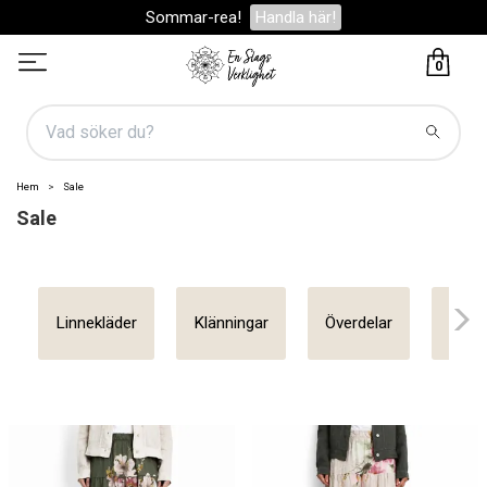
Sommar-rea!
Handla här!
0
Hem
Sale
Sale
Linnekläder
Klänningar
Överdelar
Stick