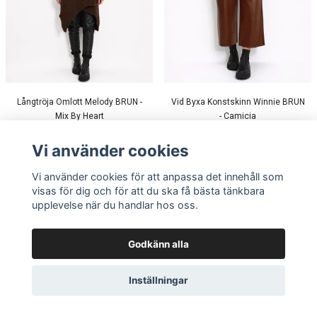
Långtröja Omlott Melody BRUN -
Vid Byxa Konstskinn Winnie BRUN
Mix By Heart
- Camicia
5.0/5 (2)
5.0/5 (1)
949 kr
664 kr
-30%
599 kr
479 kr
-20%
Vi använder cookies
Vi använder cookies för att anpassa det innehåll som
visas för dig och för att du ska få bästa tänkbara
upplevelse när du handlar hos oss.
Godkänn alla
Inställningar