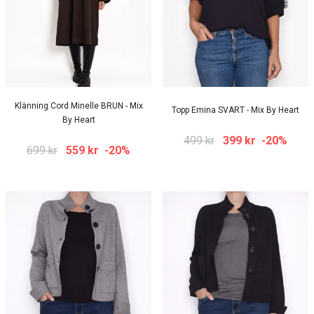
Klänning Cord Minelle BRUN - Mix
Topp Emina SVART - Mix By Heart
By Heart
499 kr
399 kr
-20%
699 kr
559 kr
-20%