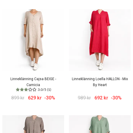
Linneklänning Cajsa BEIGE -
Linneklänning Loella HALLON - Mix
Camicia
By Heart
3.0/5 (1)
899 kr
629 kr
-30%
989 kr
692 kr
-30%