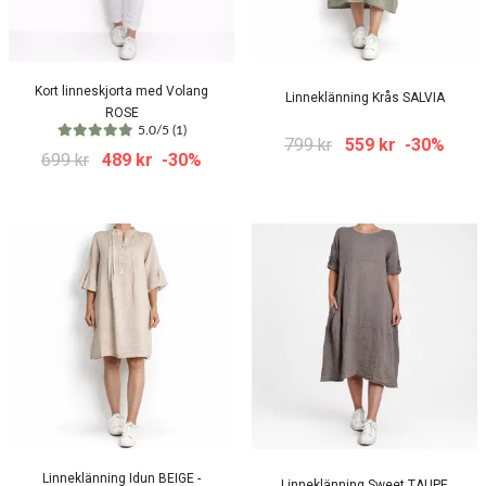
Kort linneskjorta med Volang
Linneklänning Krås SALVIA
ROSE
5.0/5 (1)
799 kr
559 kr
-30%
699 kr
489 kr
-30%
Linneklänning Idun BEIGE -
Linneklänning Sweet TAUPE