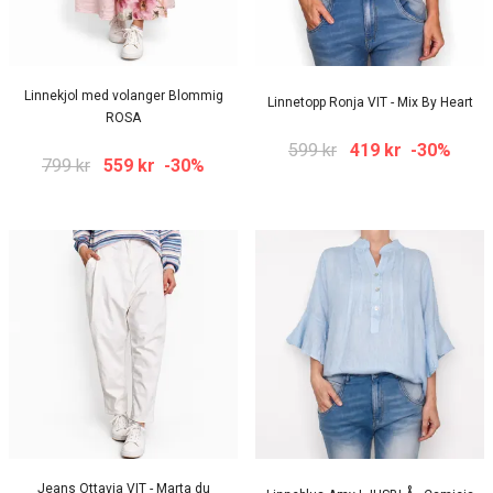
Linnekjol med volanger Blommig
Linnetopp Ronja VIT - Mix By Heart
ROSA
599 kr
419 kr
-30%
799 kr
559 kr
-30%
Jeans Ottavia VIT - Marta du