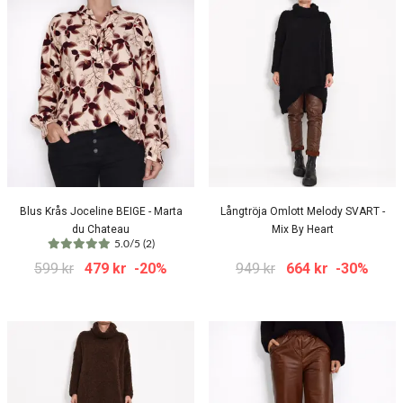
Blus Krås Joceline BEIGE - Marta
Långtröja Omlott Melody SVART -
du Chateau
Mix By Heart
5.0/5 (2)
599 kr
479 kr
-20%
949 kr
664 kr
-30%