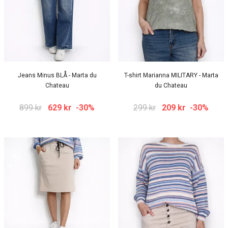
Jeans Minus BLÅ - Marta du
T-shirt Marianna MILITARY - Marta
Chateau
du Chateau
899 kr
629 kr
-30%
299 kr
209 kr
-30%