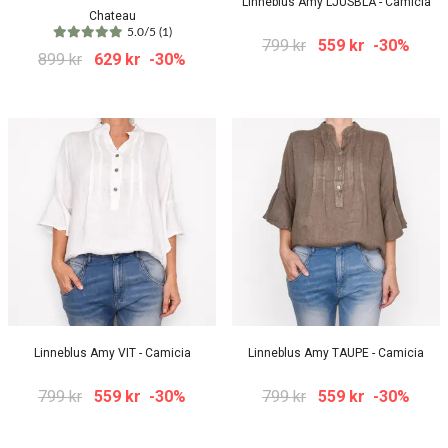
Linneblus Amy LJUSBLÅ - Camicia
Chateau
5.0/5 (1)
799 kr
559 kr
-30%
899 kr
629 kr
-30%
Linneblus Amy VIT - Camicia
Linneblus Amy TAUPE - Camicia
799 kr
559 kr
-30%
799 kr
559 kr
-30%