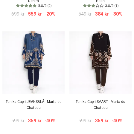
Denim
Heart
5.0/5 (2)
3.0/5 (1)
699 kr
559 kr
-20%
549 kr
384 kr
-30%
Tunika Capri JEANSBLÅ - Marta du
Tunika Capri SVART - Marta du
Chateau
Chateau
599 kr
359 kr
-40%
599 kr
359 kr
-40%