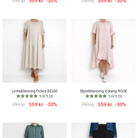
799 kr
559 kr
-30%
799 kr
559 kr
-30%
Linneklänning Fickor BEIGE
Skjortklänning Volang ROSE
5.0/5 (2)
5.0/5 (1)
799 kr
559 kr
-30%
799 kr
559 kr
-30%