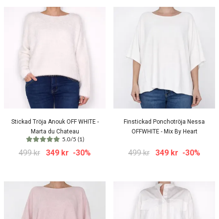
Stickad Tröja Anouk OFF WHITE -
Finstickad Ponchotröja Nessa
Marta du Chateau
OFFWHITE - Mix By Heart
5.0/5 (1)
499 kr
349 kr
-30%
499 kr
349 kr
-30%