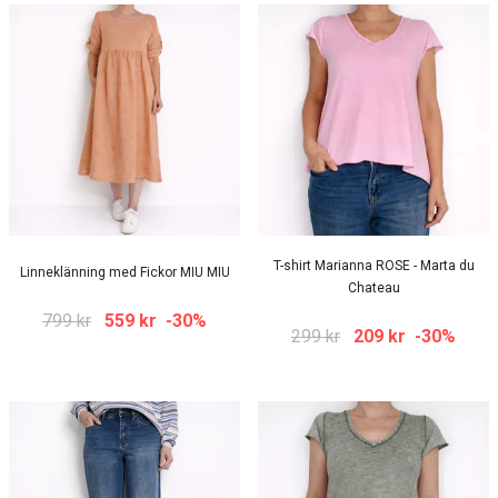
T-shirt Marianna ROSE - Marta du
Linneklänning med Fickor MIU MIU
Chateau
799 kr
559 kr
-30%
299 kr
209 kr
-30%