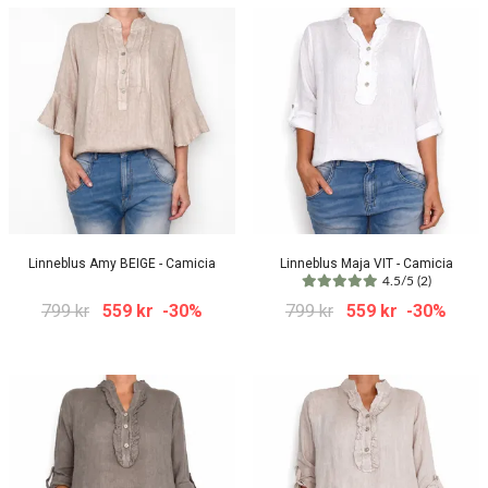
Linneblus Amy BEIGE - Camicia
Linneblus Maja VIT - Camicia
4.5/5 (2)
799 kr
559 kr
-30%
799 kr
559 kr
-30%