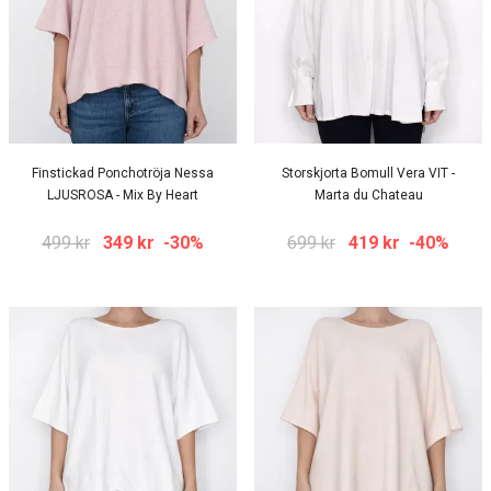
Finstickad Ponchotröja Nessa
Storskjorta Bomull Vera VIT -
LJUSROSA - Mix By Heart
Marta du Chateau
499 kr
349 kr
-30%
699 kr
419 kr
-40%