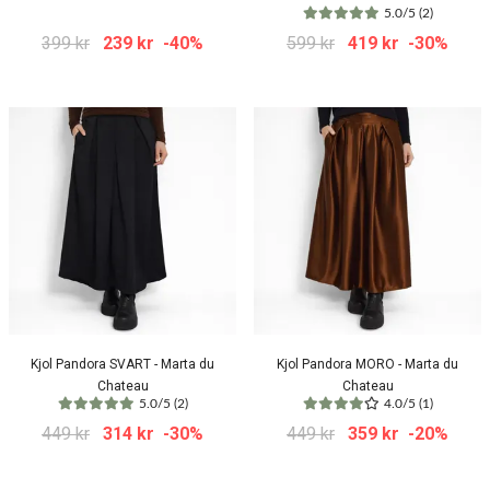
5.0/5 (2)
399 kr
239 kr
-40%
599 kr
419 kr
-30%
Kjol Pandora SVART - Marta du
Kjol Pandora MORO - Marta du
Chateau
Chateau
5.0/5 (2)
4.0/5 (1)
449 kr
314 kr
-30%
449 kr
359 kr
-20%