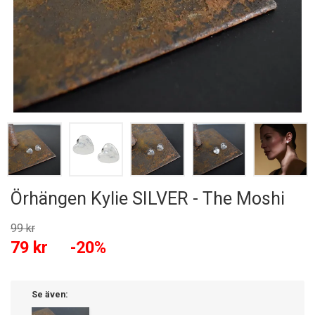
Örhängen Kylie SILVER - The Moshi
99 kr
79 kr
-20%
Se även: