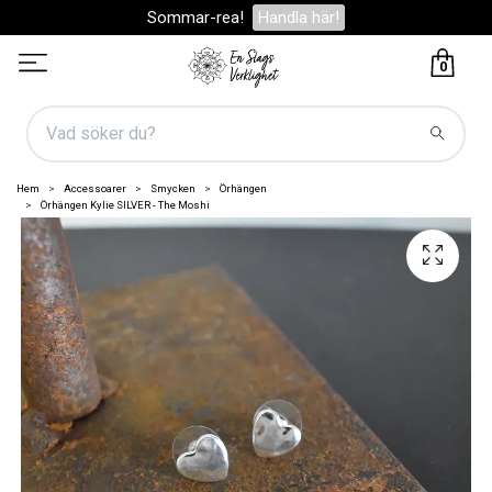
Sommar-rea!
Handla här!
0
Hem
Accessoarer
Smycken
Örhängen
Örhängen Kylie SILVER - The Moshi