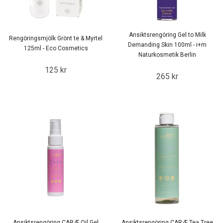
Ansiktsrengöring Gel to Milk
Rengöringsmjölk Grönt te & Myrtel
Demanding Skin 100ml - i+m
125ml - Eco Cosmetics
Naturkosmetik Berlin
125 kr
265 kr
Ansiktsrengöring CARÆ Oil Gel
Ansiktsrengöring CARÆ Tea Tree