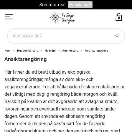
Sommar-rea!
Handla här!
0
Hem
Hud och hårvård
Hudvård
Ansiktsvård
Ansiktsrengöring
Ansiktsrengöring
Här finner du ett brett utbud av ekologiska
ansiktsrengöringar, många av dem eko- och
vegancertifierade. För att hålla huden frisk och strålande är
det viktigt med daglig rengöring både morgon och kväll.
Särskilt på kvällen är det avgörande att avlägsna smuts,
föroreningar och eventuell makeup som samlats under
dagen. Genom att använda en skonsam rengöring
förbereder du huden på bästa sätt för de följande
hudvårdsprodukterna och ger den en fräsch och ren start