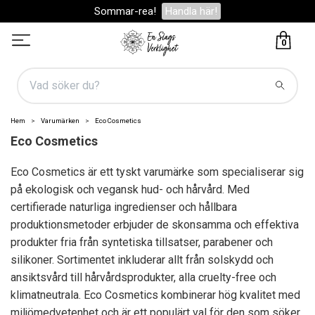
Sommar-rea!
Handla här!
0
Hem
Varumärken
Eco Cosmetics
Eco Cosmetics
Eco Cosmetics är ett tyskt varumärke som specialiserar sig
på ekologisk och vegansk hud- och hårvård. Med
certifierade naturliga ingredienser och hållbara
produktionsmetoder erbjuder de skonsamma och effektiva
produkter fria från syntetiska tillsatser, parabener och
silikoner. Sortimentet inkluderar allt från solskydd och
ansiktsvård till hårvårdsprodukter, alla cruelty-free och
klimatneutrala. Eco Cosmetics kombinerar hög kvalitet med
miljömedvetenhet och är ett populärt val för den som söker