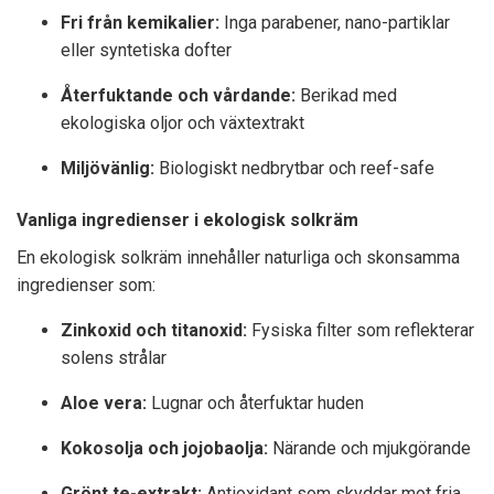
Fri från kemikalier:
Inga parabener, nano-partiklar
eller syntetiska dofter
Återfuktande och vårdande:
Berikad med
ekologiska oljor och växtextrakt
Miljövänlig:
Biologiskt nedbrytbar och reef-safe
Vanliga ingredienser i ekologisk solkräm
En ekologisk solkräm innehåller naturliga och skonsamma
ingredienser som:
Zinkoxid och titanoxid:
Fysiska filter som reflekterar
solens strålar
Aloe vera:
Lugnar och återfuktar huden
Kokosolja och jojobaolja:
Närande och mjukgörande
Grönt te-extrakt:
Antioxidant som skyddar mot fria