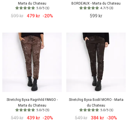
Marta du Chateau
BORDEAUX - Marta du Chateau
5.0/5 (1)
4.7/5 (3)
599 kr
479 kr
-20%
599 kr
Stretchig Byxa Ragnhild FANGO -
Stretchig Byxa Bodil MORO - Marta
Marta du Chateau
du Chateau
5.0/5 (5)
5.0/5 (1)
549 kr
439 kr
-20%
549 kr
384 kr
-30%