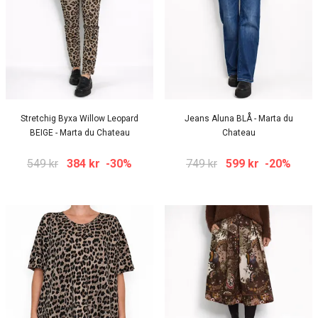
Stretchig Byxa Willow Leopard
Jeans Aluna BLÅ - Marta du
BEIGE - Marta du Chateau
Chateau
549 kr
384 kr
-30%
749 kr
599 kr
-20%