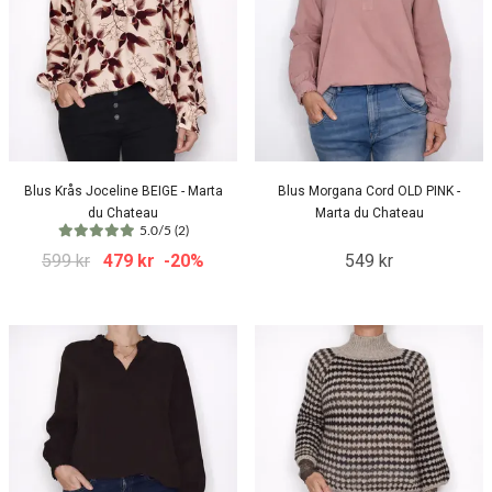
Blus Krås Joceline BEIGE - Marta
Blus Morgana Cord OLD PINK -
du Chateau
Marta du Chateau
5.0/5 (2)
599 kr
479 kr
-20%
549 kr