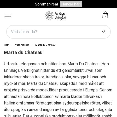
Sommar-rea!
Handla här!
0
Hem
Varumärken
Marta du Chateau
Marta du Chateau
Utforska elegansen och stilen hos Marta Du Chateau. Hos
En Slags Verklighet hittar du ett genomtänkt urval som
inkluderar sköna tröjor, trendiga kjolar, snygga blusar och
mycket mer. Marta du Chateau skapades med målet att
erbjuda prisvärda modekläder producerade i Europa. Genom
att nästan hela kollektionen av marta kläder tillverkas i
Italien omfamnar företaget sina sydeuropeiska rötter, vilket
återspeglas i användningen av färgglada toner och eleganta
silhuetter. Det europeiska produktionsvalet möjliggör snabb