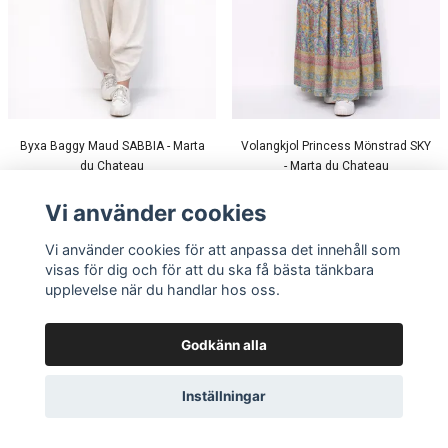
Byxa Baggy Maud SABBIA - Marta
Volangkjol Princess Mönstrad SKY
du Chateau
- Marta du Chateau
4.9/5 (11)
5.0/5 (2)
Vi använder cookies
549 kr
599 kr
419 kr
-30%
Vi använder cookies för att anpassa det innehåll som
visas för dig och för att du ska få bästa tänkbara
upplevelse när du handlar hos oss.
Godkänn alla
Inställningar