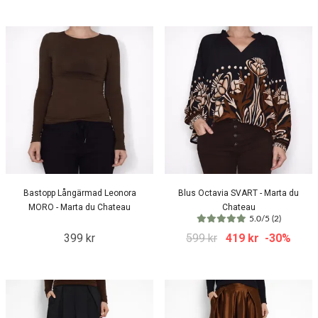
Bastopp Långärmad Leonora
Blus Octavia SVART - Marta du
MORO - Marta du Chateau
Chateau
5.0/5 (2)
399 kr
599 kr
419 kr
-30%