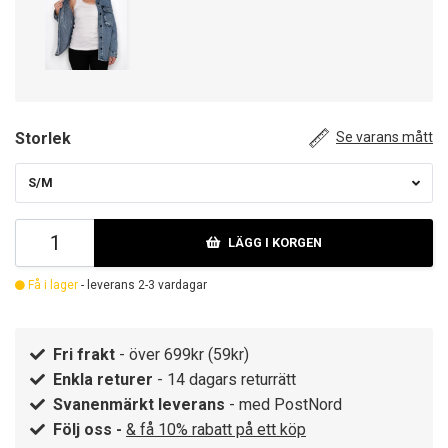
Storlek
Se varans mått
S/M
LÄGG I KORGEN
Få i lager
- leverans 2-3 vardagar
Fri frakt
- över 699kr (59kr)
Enkla returer
- 14 dagars returrätt
Svanenmärkt leverans
- med PostNord
Följ oss -
& få 10% rabatt på ett köp