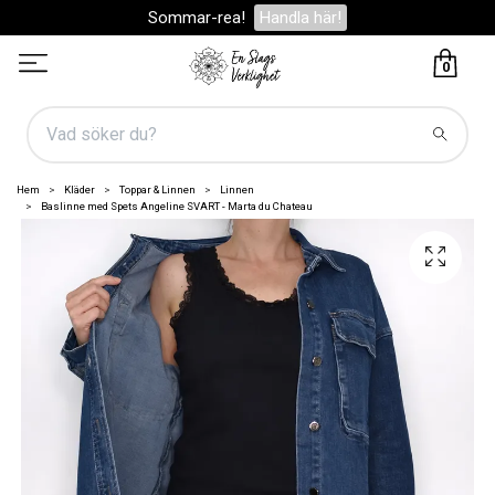
Sommar-rea!
Handla här!
0
Hem
Kläder
Toppar & Linnen
Linnen
Baslinne med Spets Angeline SVART - Marta du Chateau