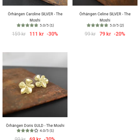
Örhängen Caroline SILVER - The
Örhängen Celine SILVER - The
Moshi
Moshi
5.0/5 (1)
5.0/5 (2)
159 kr
111 kr
-30%
99 kr
79 kr
-20%
Örhängen Doris GULD - The Moshi
4.0/5 (1)
99 kr
69 kr
-30%