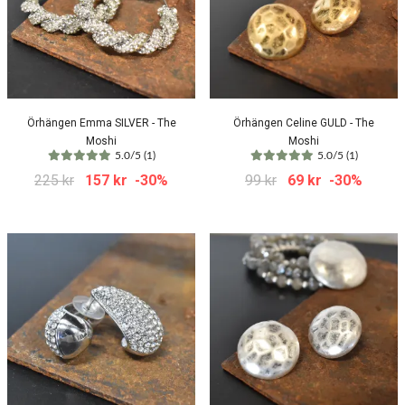
Örhängen Emma SILVER - The
Örhängen Celine GULD - The
Moshi
Moshi
5.0/5 (1)
5.0/5 (1)
225 kr
157 kr
-30%
99 kr
69 kr
-30%