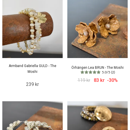
Armband Gabriella GULD - The
Örhängen Lea BRUN - The Moshi
Moshi
5.0/5 (2)
119 kr
83 kr
-30%
239 kr