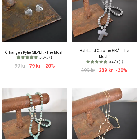
Halsband Caroline GRÅ - The
Örhängen Kylie SILVER - The Moshi
Moshi
5.0/5 (1)
5.0/5 (1)
99 kr
79 kr
-20%
299 kr
239 kr
-20%