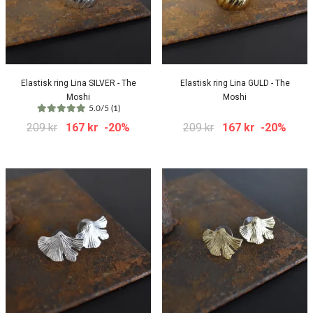
Elastisk ring Lina SILVER - The
Elastisk ring Lina GULD - The
Moshi
Moshi
5.0/5 (1)
209 kr
167 kr
-20%
209 kr
167 kr
-20%