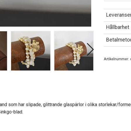
Leveranser
Hållbarhet
Betalmeto
Artikelnummer:
nd som har slipade, glittrande glaspärlor i olika storlekar/former 
Ginkgo-blad.