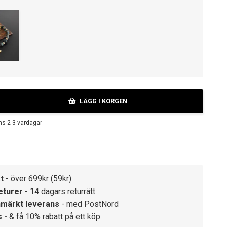
LÄGG I KORGEN
ns 2-3 vardagar
t
- över 699kr (59kr)
eturer
- 14 dagars returrätt
märkt leverans
- med PostNord
s -
& få 10% rabatt på ett köp