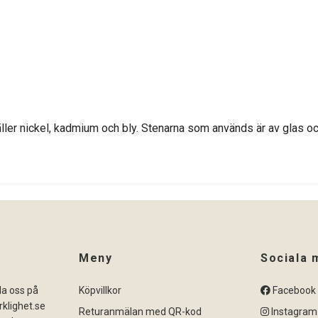
ler nickel, kadmium och bly. Stenarna som används är av glas och
Meny
Sociala 
ila oss på
Köpvillkor
Facebook
klighet.se
Returanmälan med QR-kod
Instagram