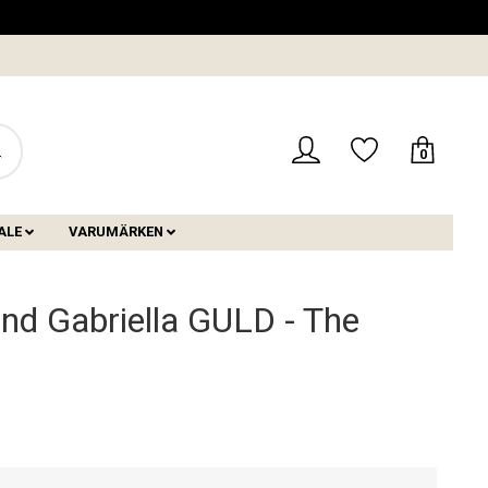
0
ALE
VARUMÄRKEN
d Gabriella GULD - The