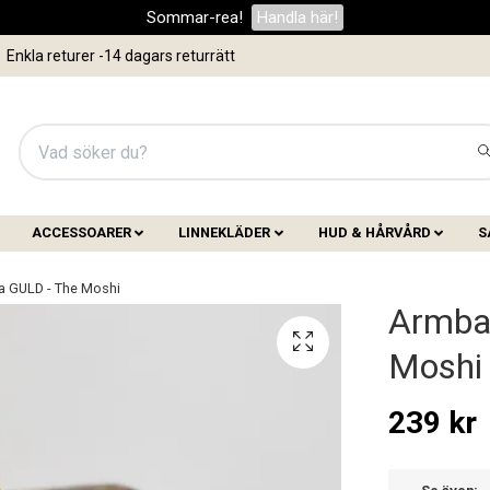
Sommar-rea!
Handla här!
Enkla returer -14 dagars returrätt
ACCESSOARER
LINNEKLÄDER
HUD & HÅRVÅRD
S
a GULD - The Moshi
Armban
Moshi
239 kr