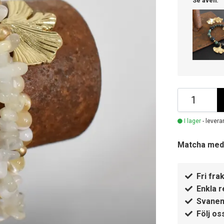
Se även:
I lager
- levera
Matcha med
Fri frak
Enkla r
Svanen
Följ os