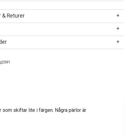
 & Returer
der
q2091
som skiftar lite i färgen. Några pärlor är