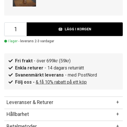
LÄGG I KORGEN
I lager
- leverans 2-3 vardagar
Fri frakt
- över 699kr (59kr)
Enkla returer
- 14 dagars returrätt
Svanenmärkt leverans
- med PostNord
Följ oss -
& få 10% rabatt på ett köp
Leveranser & Returer
Hållbarhet
Betalmetoder