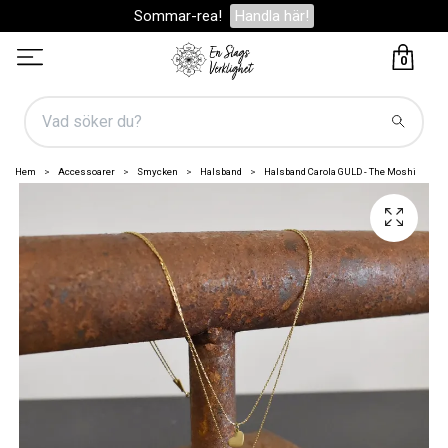
Sommar-rea!
Handla här!
0
Hem
Accessoarer
Smycken
Halsband
Halsband Carola GULD - The Moshi