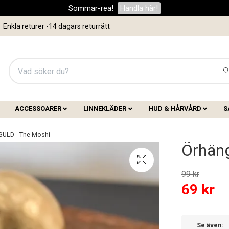
Sommar-rea!
Handla här!
Enkla returer -14 dagars returrätt
ACCESSOARER
LINNEKLÄDER
HUD & HÅRVÅRD
S
GULD - The Moshi
Örhäng
99 kr
69 kr
Se även: