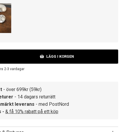
LÄGG I KORGEN
ns 2-3 vardagar
t
- över 699kr (59kr)
eturer
- 14 dagars returrätt
märkt leverans
- med PostNord
s -
& få 10% rabatt på ett köp