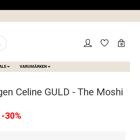
0
ALE
VARUMÄRKEN
en Celine GULD - The Moshi
-30%