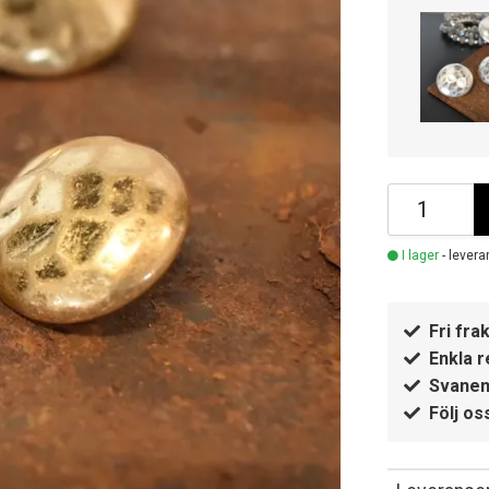
I lager
- levera
Fri frak
Enkla r
Svanen
Följ os