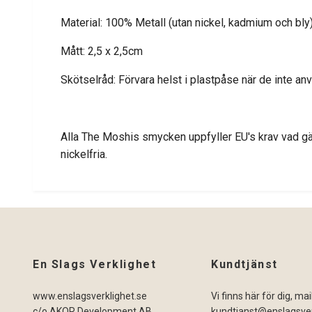
Material: 100% Metall (utan nickel, kadmium och bly
Mått: 2,5 x 2,5cm
Skötselråd: Förvara helst i plastpåse när de inte anv
Alla The Moshis smycken uppfyller EU's krav vad gäl
nickelfria.
En Slags Verklighet
Kundtjänst
www.enslagsverklighet.se
Vi finns här för dig, ma
c/o AKOR Development AB
kundtjanst@enslagsver