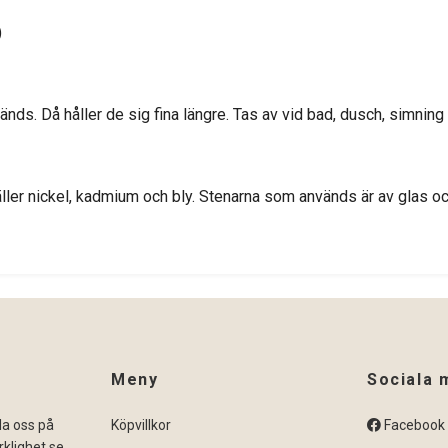
)
änds. Då håller de sig fina längre. Tas av vid bad, dusch, simning 
ler nickel, kadmium och bly. Stenarna som används är av glas och
Meny
Sociala 
ila oss på
Köpvillkor
Facebook
klighet.se