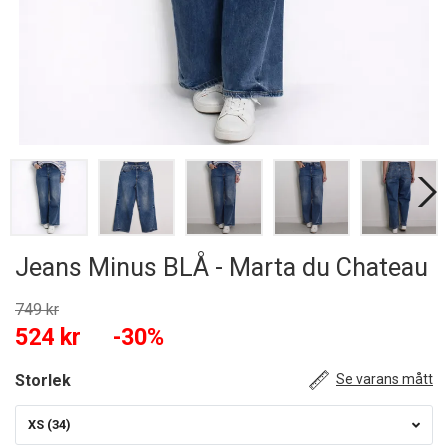
Jeans Minus BLÅ - Marta du Chateau
749 kr
524 kr
-30%
Storlek
Se varans mått
XS (34)