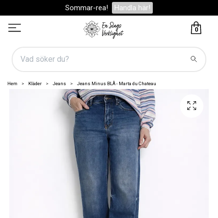
Sommar-rea!
Handla här!
0
Hem
Kläder
Jeans
Jeans Minus BLÅ - Marta du Chateau