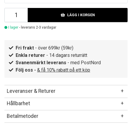
LÄGG I KORGEN
I lager
- leverans 2-3 vardagar
Fri frakt
- över 699kr (59kr)
Enkla returer
- 14 dagars returrätt
Svanenmärkt leverans
- med PostNord
Följ oss -
& få 10% rabatt på ett köp
Leveranser & Returer
Hållbarhet
Betalmetoder