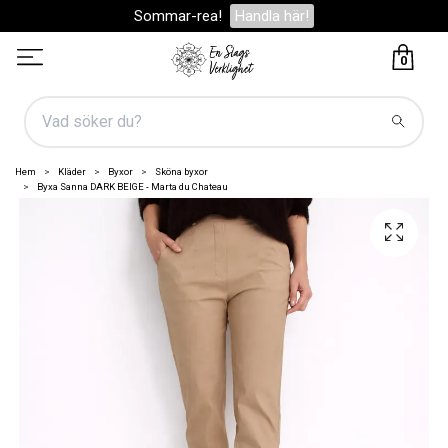
Sommar-rea!
Handla här!
0
Hem
Kläder
Byxor
Sköna byxor
Byxa Sanna DARK BEIGE - Marta du Chateau