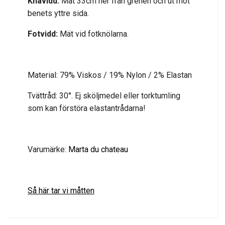
Knävidd:
Mät 33cm ner från grenen och ut mot
benets yttre sida.
Fotvidd:
Mät vid fotknölarna.
Material: 79% Viskos / 19% Nylon / 2% Elastan
Tvättråd: 30°. Ej sköljmedel eller torktumling
som kan förstöra elastantrådarna!
Varumärke:
Marta du chateau
Så här tar vi måtten