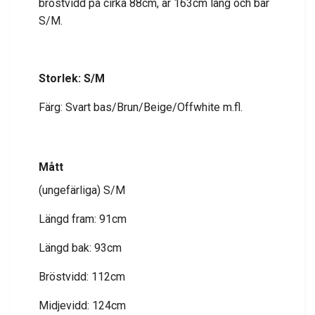
bröstvidd på cirka 88cm, är 163cm lång och bär
S/M.
Storlek: S/M
Färg: Svart bas/Brun/Beige/Offwhite m.fl.
Mått
(ungefärliga) S/M
Längd fram: 91cm
Längd bak: 93cm
Bröstvidd: 112cm
Midjevidd: 124cm