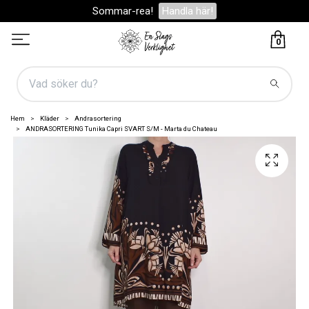
Sommar-rea!
Handla här!
0
Hem
Kläder
Andrasortering
ANDRASORTERING Tunika Capri SVART S/M - Marta du Chateau