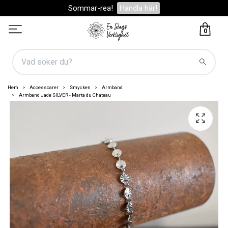
Sommar-rea!
Handla här!
0
Hem
Accessoarer
Smycken
Armband
Armband Jade SILVER - Marta du Chateau