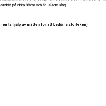
östvidd på cirka 88cm och är 163cm lång.
men ta hjälp av måtten för att bedöma storleken
)