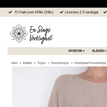
Fri frakt över 699kr (59kr)
Leverans 2-3 vardagar
NYHETER
KLÄDER
Hem
Kläder
Tröjor
Ponchotröjor
Finstickad Ponchotröja