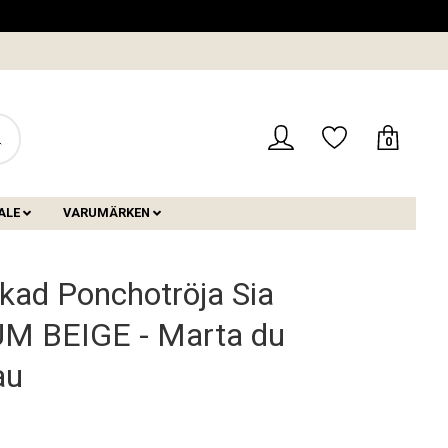
0
ALE
VARUMÄRKEN
ckad Ponchotröja Sia
M BEIGE - Marta du
au