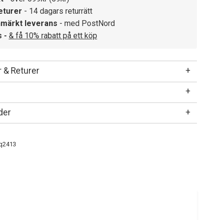
eturer
- 14 dagars returrätt
märkt leverans
- med PostNord
s -
& få 10% rabatt på ett köp
 & Returer
der
q2413