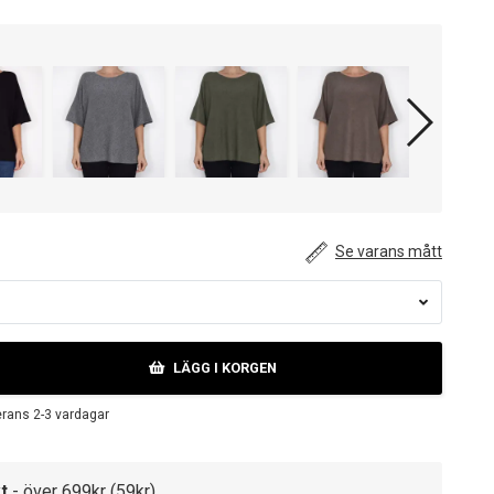
Se varans mått
LÄGG I KORGEN
erans 2-3 vardagar
t
- över 699kr (59kr)