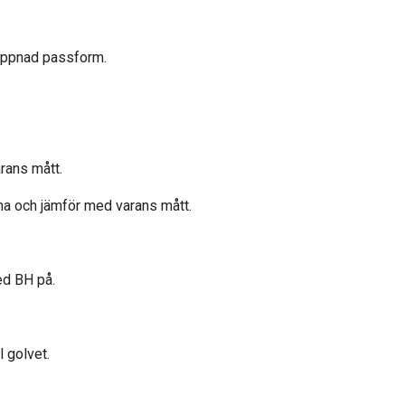
lappnad passform.
rans mått.
ma och jämför med varans mått.
ed BH på.
l golvet.