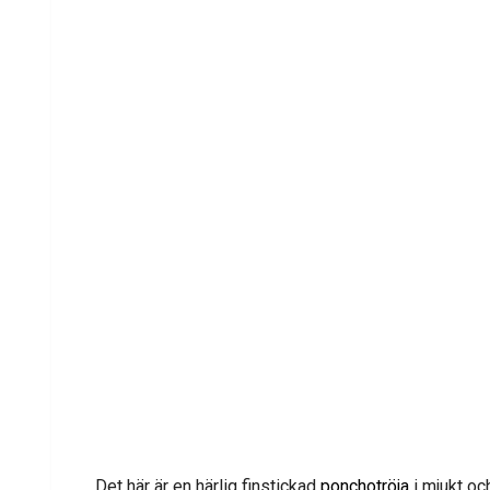
Det här är en härlig finstickad
ponchotröja
i mjukt och