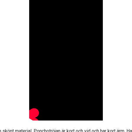
 skönt material. Ponchotröjan är kort och vid och har kort ärm. Ha