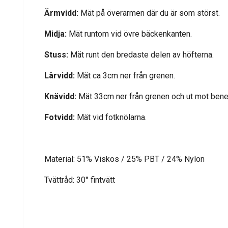
Ärmvidd:
Mät på överarmen där du är som störst.
Midja:
Mät runtom vid övre bäckenkanten.
Stuss:
Mät runt den bredaste delen av höfterna.
Lårvidd:
Mät ca 3cm ner från grenen.
Knävidd:
Mät 33cm ner från grenen och ut mot benet
Fotvidd:
Mät vid fotknölarna.
Material: 51% Viskos / 25% PBT / 24% Nylon
Tvättråd: 30° fintvätt