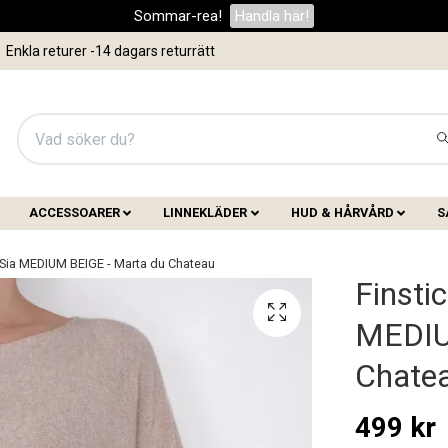
Sommar-rea!
Handla här!
Enkla returer -14 dagars returrätt
ACCESSOARER
LINNEKLÄDER
HUD & HÅRVÅRD
S
 Sia MEDIUM BEIGE - Marta du Chateau
Finsti
MEDIU
Chate
499 kr