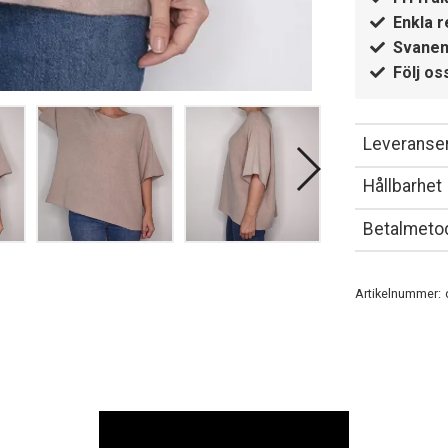
Enkla r
Svanen
Följ os
Leveranser
Hållbarhet
Betalmeto
Artikelnummer: