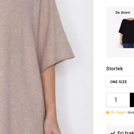
Se även:
Storlek
ONE SIZE
Få i lager
- lev
Fri frak