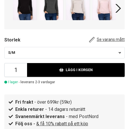
Storlek
Se varans mått
S/M
LÄGG I KORGEN
I lager
- leverans 2-3 vardagar
Fri frakt
- över 699kr (59kr)
Enkla returer
- 14 dagars returrätt
Svanenmärkt leverans
- med PostNord
Följ oss -
& få 10% rabatt på ett köp