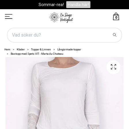
Sommar-rea!
Handla här!
0
Hem
Kläder
Toppar & Linnen
Långärmade toppar
Bastopp med Spets VIT - Marta du Chateau