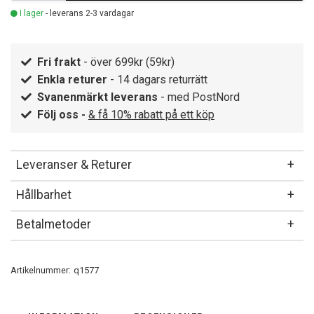
I lager
- leverans 2-3 vardagar
Fri frakt
- över 699kr (59kr)
Enkla returer
- 14 dagars returrätt
Svanenmärkt leverans
- med PostNord
Följ oss -
& få 10% rabatt på ett köp
Leveranser & Returer
Hållbarhet
Betalmetoder
Artikelnummer:
q1577