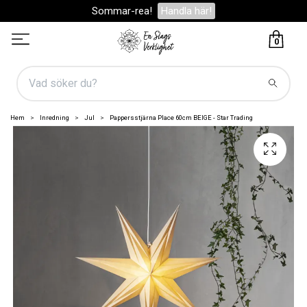
Sommar-rea!
Handla här!
0
Hem
Inredning
Jul
Pappersstjärna Place 60cm BEIGE - Star Trading