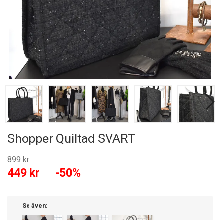
Shopper Quiltad SVART
899 kr
449 kr
-50%
Se även: