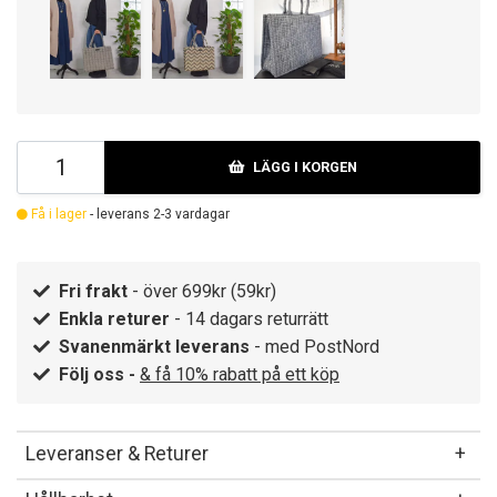
LÄGG I KORGEN
Få i lager
- leverans 2-3 vardagar
Fri frakt
- över 699kr (59kr)
Enkla returer
- 14 dagars returrätt
Svanenmärkt leverans
- med PostNord
Följ oss -
& få 10% rabatt på ett köp
Leveranser & Returer