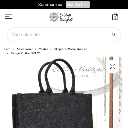
Sommar-rea!
Handla här!
0
Hem
Accessoarer
Väskor
Shoppers/Weekendväskor
Shopper Quiltad SVART