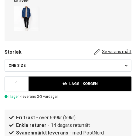
Se även:
Storlek
Se varans mått
ONE SIZE
LÄGG I KORGEN
I lager
- leverans 2-3 vardagar
Fri frakt
- över 699kr (59kr)
Enkla returer
- 14 dagars returrätt
Svanenmärkt leverans
- med PostNord