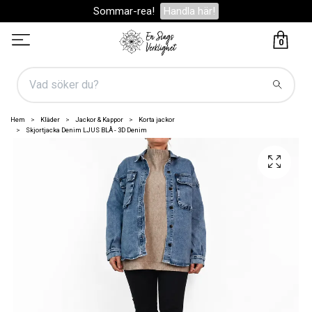
Sommar-rea!
Handla här!
0
Hem
Kläder
Jackor & Kappor
Korta jackor
Skjortjacka Denim LJUS BLÅ - 3D Denim