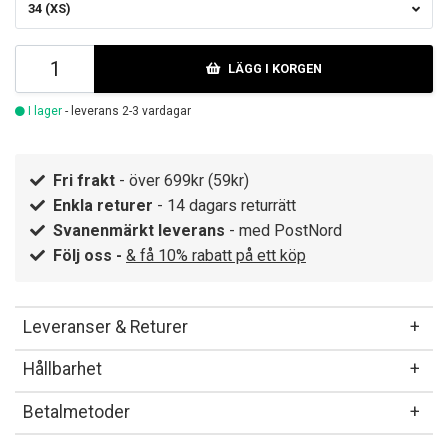
34 (XS)
LÄGG I KORGEN
I lager
- leverans 2-3 vardagar
Fri frakt
- över 699kr (59kr)
Enkla returer
- 14 dagars returrätt
Svanenmärkt leverans
- med PostNord
Följ oss -
& få 10% rabatt på ett köp
Leveranser & Returer
Hållbarhet
Betalmetoder