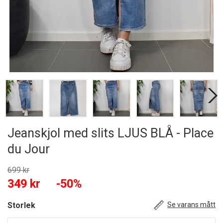
Jeanskjol med slits LJUS BLÅ - Place
du Jour
699 kr
349 kr
-50%
Storlek
Se varans mått