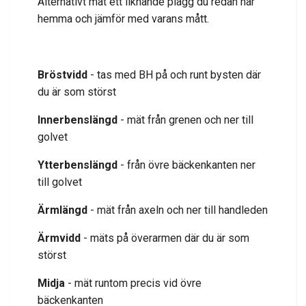
Alternativt mät ett liknande plagg du redan har
hemma och jämför med varans mått.
Bröstvidd
- tas med BH på och runt bysten där
du är som störst
Innerbenslängd
- mät från grenen och ner till
golvet
Ytterbenslängd
- från övre bäckenkanten ner
till golvet
Ärmlängd
- mät från axeln och ner till handleden
Ärmvidd
- mäts på överarmen där du är som
störst
Midja
- mät runtom precis vid övre
bäckenkanten