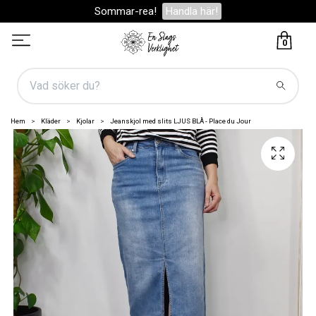
Sommar-rea!
Handla här!
0
Hem
Kläder
Kjolar
Jeanskjol med slits LJUS BLÅ - Place du Jour