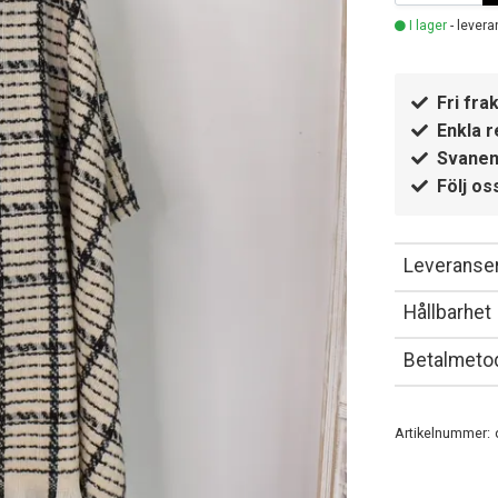
I lager
- levera
Fri frak
Enkla r
Svanen
Följ os
Leveranser
Hållbarhet
Betalmeto
Artikelnummer: