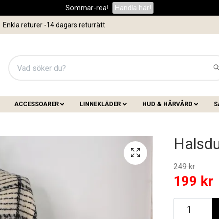
Sommar-rea!
Handla här!
Enkla returer -14 dagars returrätt
ACCESSOARER
LINNEKLÄDER
HUD & HÅRVÅRD
S
Halsdu
249 kr
199 kr