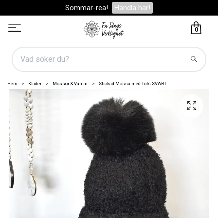
Sommar-rea!
Handla här!
0
Hem
Kläder
Mössor & Vantar
Stickad Mössa med Tofs SVART