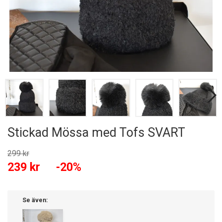
Stickad Mössa med Tofs SVART
299 kr
239 kr
-20%
Se även: