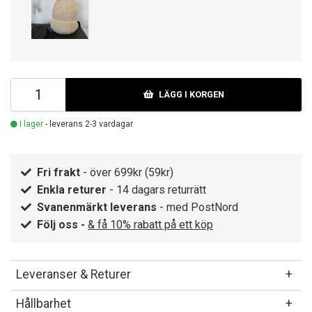
LÄGG I KORGEN
I lager
- leverans 2-3 vardagar
Fri frakt
- över 699kr (59kr)
Enkla returer
- 14 dagars returrätt
Svanenmärkt leverans
- med PostNord
Följ oss -
& få 10% rabatt på ett köp
Leveranser & Returer
Hållbarhet