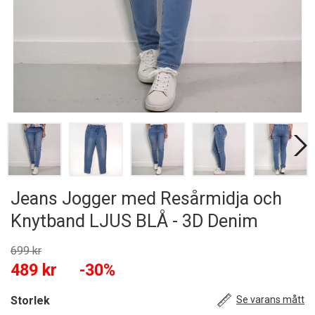
Jeans Jogger med Resårmidja och
Knytband LJUS BLÅ - 3D Denim
699 kr
489 kr
-30%
Storlek
Se varans mått