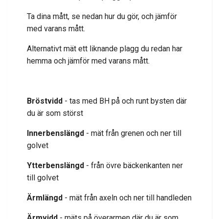
Ta dina mått, se nedan hur du gör, och jämför
med varans mått.
Alternativt mät ett liknande plagg du redan har
hemma och jämför med varans mått.
Bröstvidd
- tas med BH på och runt bysten där
du är som störst
Innerbenslängd
- mät från grenen och ner till
golvet
Ytterbenslängd
- från övre bäckenkanten ner
till golvet
Ärmlängd
- mät från axeln och ner till handleden
Ärmvidd
- mäts på överarmen där du är som