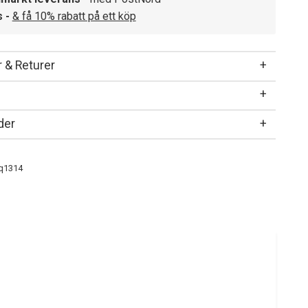
s -
& få 10% rabatt på ett köp
 & Returer
der
q1314