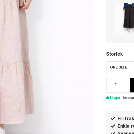
Storlek
ONE SIZE
I lager
- levera
Fri frak
Enkla r
Svanen