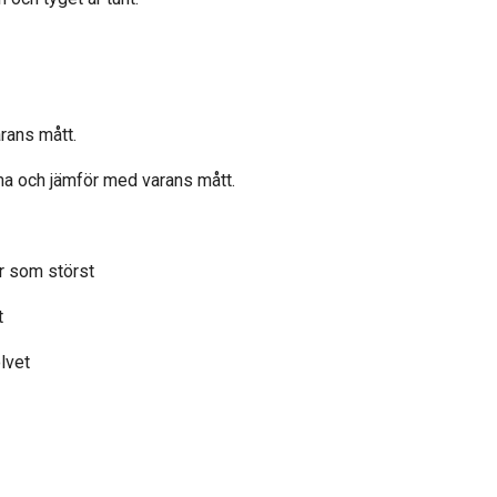
rans mått.
ma och jämför med varans mått.
r som störst
t
olvet