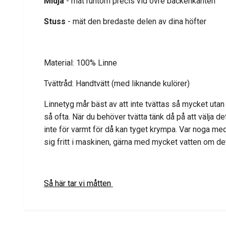
Midja
- mät runtom precis vid övre bäckenkanten
Stuss
- mät den bredaste delen av dina höfter
Material: 100% Linne
Tvättråd: Handtvätt (med liknande kulörer)
Linnetyg mår bäst av att inte tvättas så mycket utan 
så ofta. När du behöver tvätta tänk då på att välja
inte för varmt för då kan tyget krympa. Var noga med
sig fritt i maskinen, gärna med mycket vatten om det g
Så här tar vi måtten