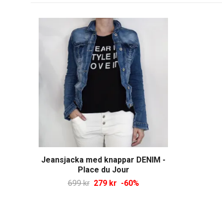
Jeansjacka med knappar DENIM -
Place du Jour
699 kr
279 kr
-60%