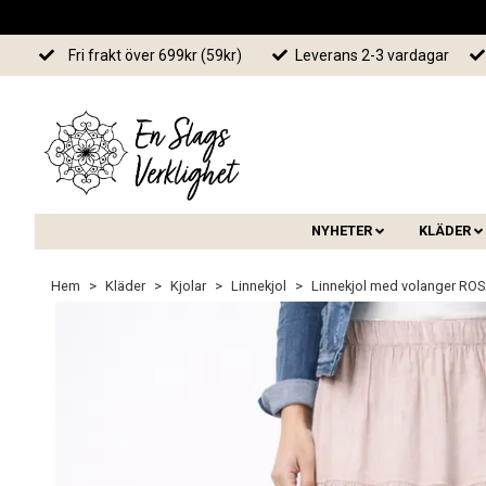
Fri frakt över 699kr (59kr)
Leverans 2-3 vardagar
NYHETER
KLÄDER
Hem
Kläder
Kjolar
Linnekjol
Linnekjol med volanger RO