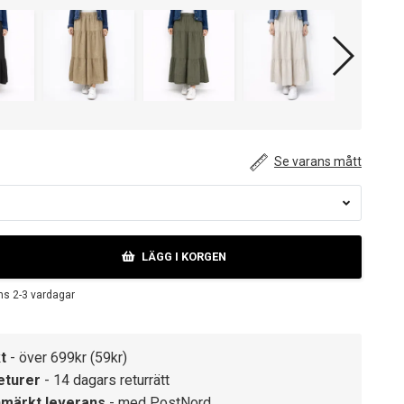
Se varans mått
LÄGG I KORGEN
ns 2-3 vardagar
t
- över 699kr (59kr)
eturer
- 14 dagars returrätt
märkt leverans
- med PostNord