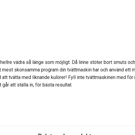
hellre vädra så länge som möjligt. Då linne stöter bort smuts och ä
 det mest skonsamma program din tvättmaskin har och använd ett mi
 att tvätta med liknande kulörer! Fyll inte tvättmaskinen med för
år att ställa in, för bästa resultat.