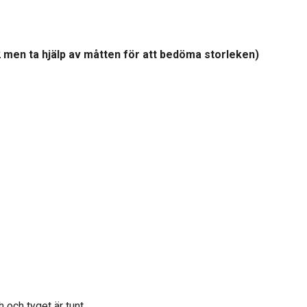
2
men ta hjälp av måtten för att bedöma storleken
)
h och tyget är tunt.