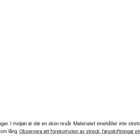
nger. I midjan är där en skön resår. Materialet innehåller inte st
3cm lång.
Observera att förekomsten av streck, färgskiftningar etc