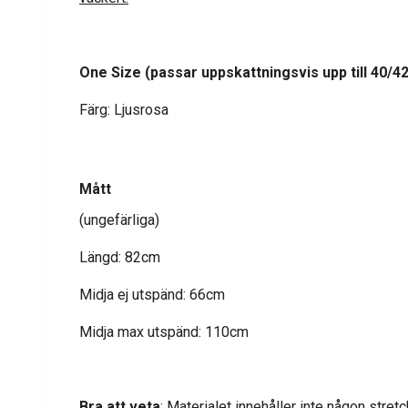
One Size
(passar uppskattningsvis upp till 40/4
Färg: Ljusrosa
Mått
(ungefärliga)
Längd: 82cm
Midja ej utspänd: 66cm
Midja max utspänd: 110cm
Bra att veta
: Materialet innehåller inte någon stretc