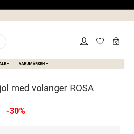
0
ALE
VARUMÄRKEN
jol med volanger ROSA
-30%