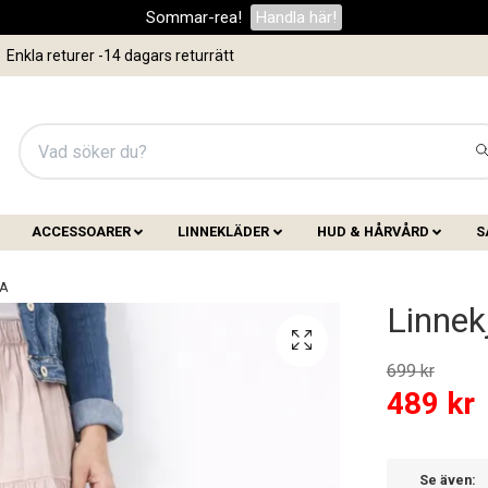
Sommar-rea!
Handla här!
Enkla returer -14 dagars returrätt
ACCESSOARER
LINNEKLÄDER
HUD & HÅRVÅRD
S
SA
Linnek
699 kr
489 kr
Se även: