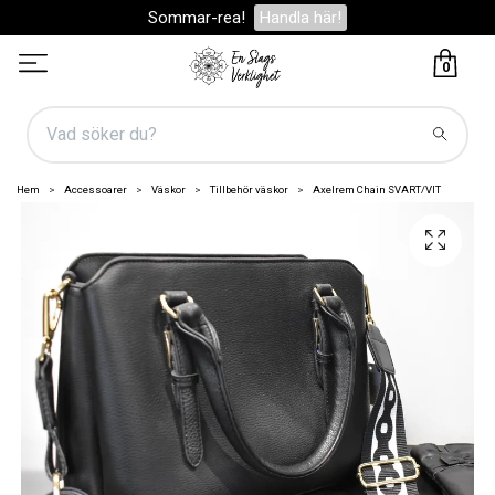
Sommar-rea!
Handla här!
0
Hem
Accessoarer
Väskor
Tillbehör väskor
Axelrem Chain SVART/VIT