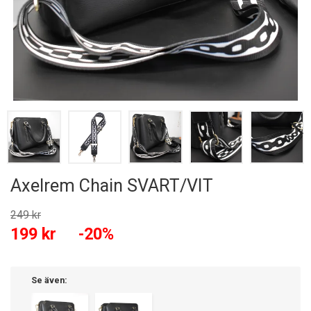
Axelrem Chain SVART/VIT
249 kr
199 kr
-20%
Se även: