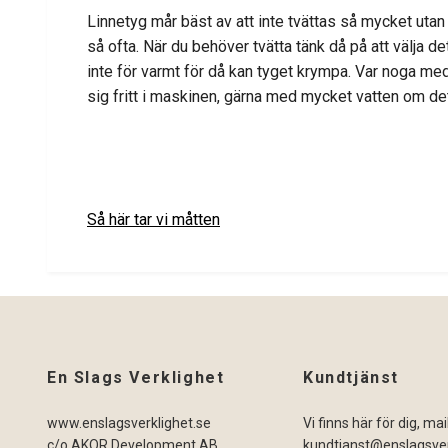
Linnetyg mår bäst av att inte tvättas så mycket utan 
så ofta. När du behöver tvätta tänk då på att välja
inte för varmt för då kan tyget krympa. Var noga med
sig fritt i maskinen, gärna med mycket vatten om det g
Så här tar vi måtten
En Slags Verklighet
Kundtjänst
www.enslagsverklighet.se
Vi finns här för dig, ma
c/o AKOR Development AB
kundtjanst@enslagsver