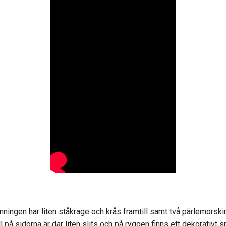
länningen har liten ståkrage och krås framtill samt två pärlemorsk
på sidorna är där liten slits och på ryggen finns ett dekorativt 