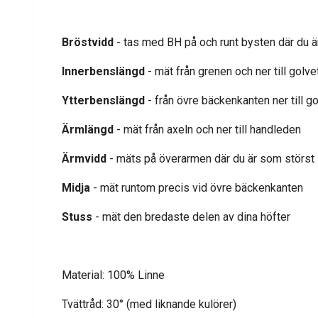
Bröstvidd
- tas med BH på och runt bysten där du ä
Innerbenslängd
- mät från grenen och ner till golve
Ytterbenslängd
- från övre bäckenkanten ner till g
Ärmlängd
- mät från axeln och ner till handleden
Ärmvidd
- mäts på överarmen där du är som störst
Midja
- mät runtom precis vid övre bäckenkanten
Stuss
- mät den bredaste delen av dina höfter
Material: 100% Linne
Tvättråd: 30° (med liknande kulörer)