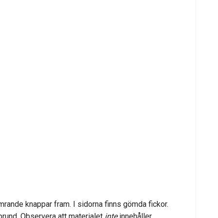
imrande knappar fram. I sidorna finns gömda fickor.
sprund. Observera att materialet
inte
innehåller