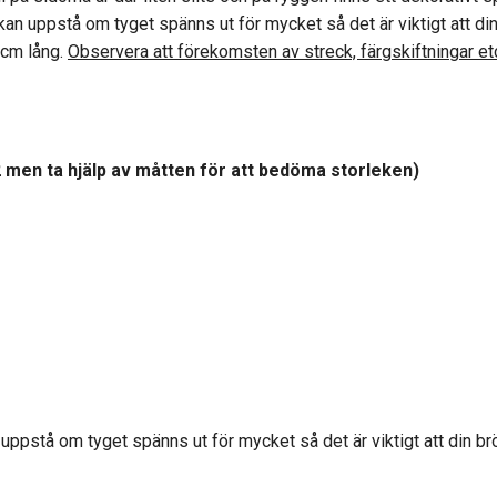
 kan uppstå om tyget spänns ut för mycket så det är viktigt att din
3cm lång.
Observera att förekomsten av streck, färgskiftningar etc
2
men ta hjälp av måtten för att bedöma storleken
)
pstå om tyget spänns ut för mycket så det är viktigt att din brös