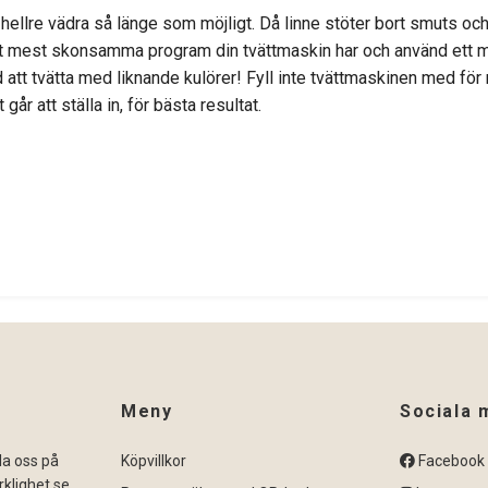
hellre vädra så länge som möjligt. Då linne stöter bort smuts och ä
 det mest skonsamma program din tvättmaskin har och använd ett mi
 att tvätta med liknande kulörer! Fyll inte tvättmaskinen med för
år att ställa in, för bästa resultat.
Meny
Sociala 
ila oss på
Köpvillkor
Facebook
klighet.se