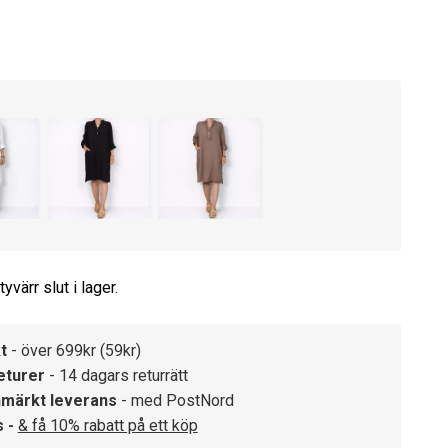
yvärr slut i lager.
t
- över 699kr (59kr)
eturer
- 14 dagars returrätt
märkt leverans
- med PostNord
s -
& få 10% rabatt på ett köp