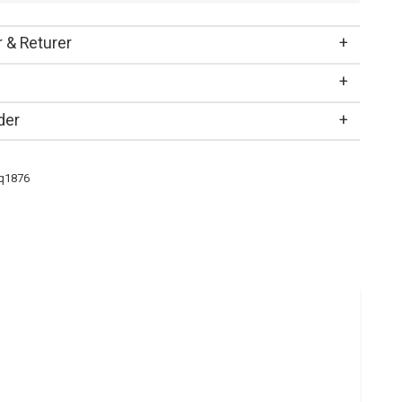
 & Returer
der
q1876