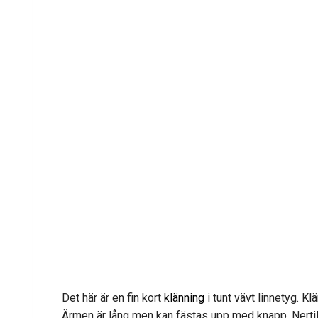
Det här är en fin kort
klänning
i tunt vävt linnetyg. K
Ärmen är lång men kan fästas upp med knapp. Nertill 