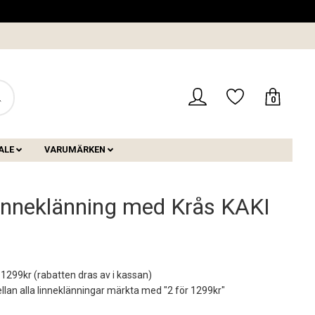
0
ALE
VARUMÄRKEN
inneklänning med Krås KAKI
 1299kr (rabatten dras av i kassan)
mellan alla linneklänningar märkta med "2 för 1299kr"