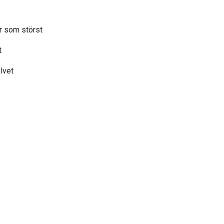
r som störst
t
olvet