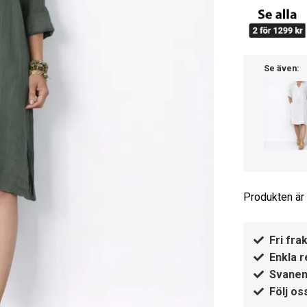
Se även:
Produkten är t
Fri frak
Enkla r
Svanen
Följ os