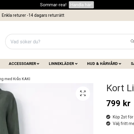
Sommar-rea!
Handla här!
Enkla returer -14 dagars returrätt
ACCESSOARER
LINNEKLÄDER
HUD & HÅRVÅRD
S
ing med Krås KAKI
Kort L
799 kr
Köp 2st för
Välj fritt 