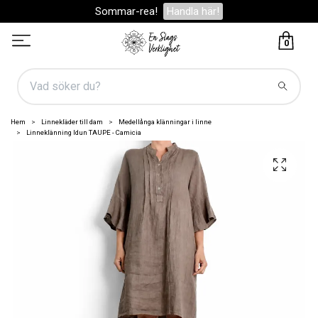
Sommar-rea!
Handla här!
0
Hem
Linnekläder till dam
Medellånga klänningar i linne
Linneklänning Idun TAUPE - Camicia