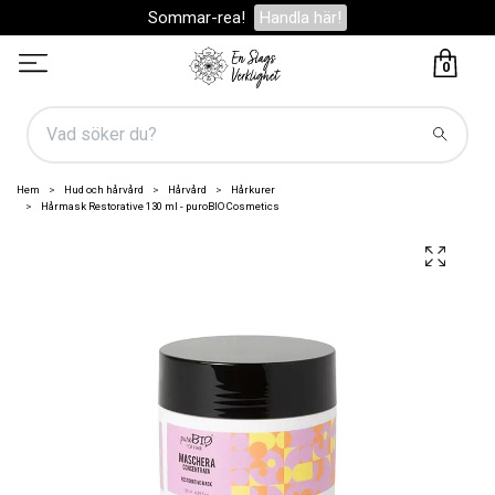
Sommar-rea!
Handla här!
0
Hem
Hud och hårvård
Hårvård
Hårkurer
Hårmask Restorative 130 ml - puroBIO Cosmetics