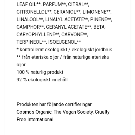
LEAF OIL**, PARFUM**, CITRAL**,
CITRONELLOL**, GERANIOL**, LIMONENE**,
LINALOOL**, LINALYL ACETATE**, PINENE**,
CAMPHOR**, GERANYL ACETATE**, BETA-
CARYOPHYLLENE**, CARVONE**,
TERPINEOL**, ISOEUGENOL**
* kontrollerat ekologiskt / ekologiskt jordbruk
** från eteriska oljor / från naturliga eteriska
oljor
100 % naturlig produkt
92 % ekologiskt innehåll
Produkten har följande certifieringar:
Cosmos Organic
,
The Vegan Society
,
Cruelty
Free International