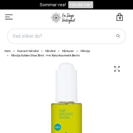
Sommar-rea!
Handla här!
0
Hem
Hud och hårvård
Hårvård
Hårkurer
Hårolja
Hårolja Golden Glow 30ml - i+m Naturkosmetik Berlin