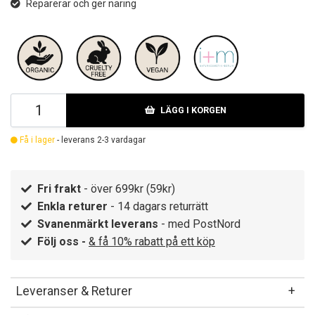
Reparerar och ger näring
LÄGG I KORGEN
Få i lager
- leverans 2-3 vardagar
Fri frakt
- över 699kr (59kr)
Enkla returer
- 14 dagars returrätt
Svanenmärkt leverans
- med PostNord
Följ oss -
& få 10% rabatt på ett köp
Leveranser & Returer