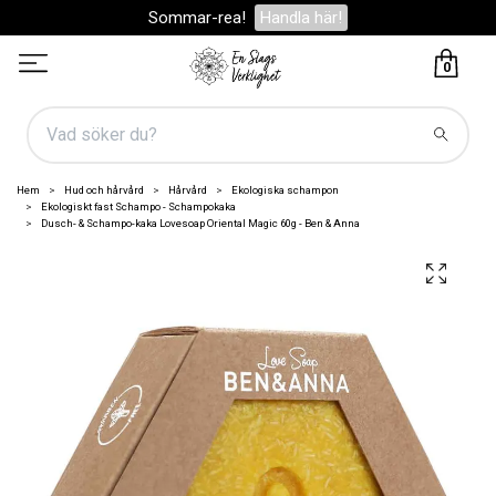
Sommar-rea!
Handla här!
0
Hem
Hud och hårvård
Hårvård
Ekologiska schampon
Ekologiskt fast Schampo - Schampokaka
Dusch- & Schampo-kaka Lovesoap Oriental Magic 60g - Ben & Anna