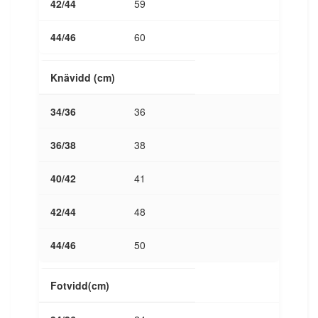
59
60
Knävidd (cm)
36
38
41
48
50
Fotvidd(cm)