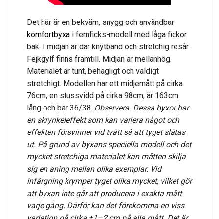
Det här är en bekväm, snygg och användbar
komfortbyxa
i femficks-modell med låga fickor
bak. I midjan är där knytband och stretchig resår.
Fejkgylf finns framtill. Midjan är mellanhög.
Materialet är tunt, behagligt och väldigt
stretchigt. Modellen har ett midjemått på cirka
76cm, en stussvidd på cirka 98cm, är 163cm
lång och bär 36/38.
Observera: Dessa byxor har
en skrynkeleffekt som kan variera något och
effekten försvinner vid tvätt så att tyget slätas
ut. På grund av byxans speciella modell och det
mycket stretchiga materialet kan måtten skilja
sig en aning mellan olika exemplar. Vid
infärgning krymper tyget olika mycket, vilket gör
att byxan inte går att producera i exakta mått
varje gång. Därför kan det förekomma en viss
variation på cirka ±1–2 cm på alla mått. Det är