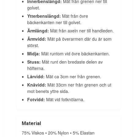
Innerbenslängd:
Mät från grenen ner till
golvet.
Ytterbenslängd:
Mät från övre
bäckenkanten ner till golvet.
Ärmlängd:
Mät från axeln ner till handleden.
Ärmvidd:
Mät på överarmen där du är som
störst.
Midja:
Mät runtom vid övre bäckenkanten.
Stuss:
Mät runt den bredaste delen av
höfterna.
Lårvidd:
Mät ca 3cm ner från grenen.
Knävidd:
Mät 33cm ner från grenen och ut
mot benets yttre sida.
Fotvidd:
Mät vid fotknölarna.
Material
75% Viskos • 20% Nylon • 5% Elastan