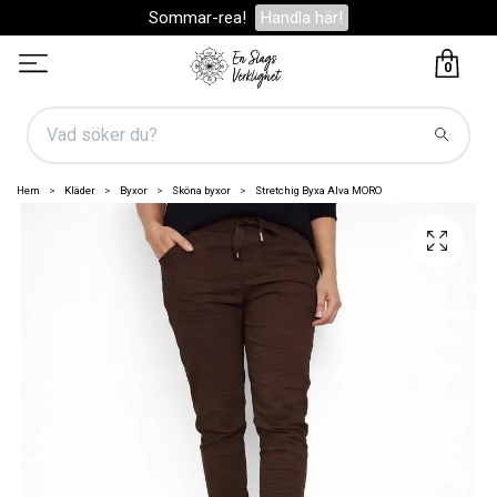
Sommar-rea!
Handla här!
0
Hem
Kläder
Byxor
Sköna byxor
Stretchig Byxa Alva MORO