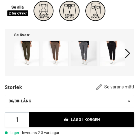
Se även:
Storlek
Se varans mått
36/38-LÅNG
LÄGG I KORGEN
I lager
- leverans 2-3 vardagar