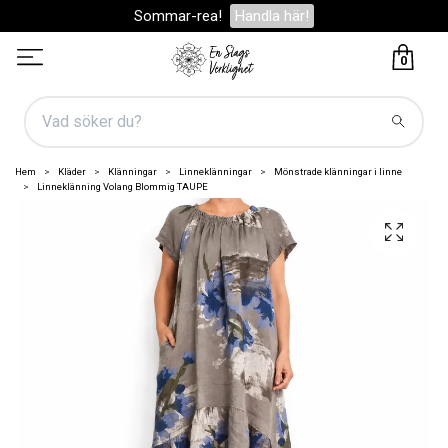
Sommar-rea!
Handla här!
0
Hem
Kläder
Klänningar
Linneklänningar
Mönstrade klänningar i linne
Linneklänning Volang Blommig TAUPE