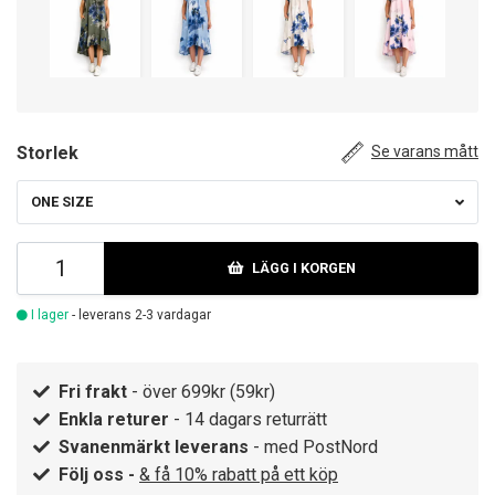
Storlek
Se varans mått
ONE SIZE
LÄGG I KORGEN
I lager
- leverans 2-3 vardagar
Fri frakt
- över 699kr (59kr)
Enkla returer
- 14 dagars returrätt
Svanenmärkt leverans
- med PostNord
Följ oss -
& få 10% rabatt på ett köp