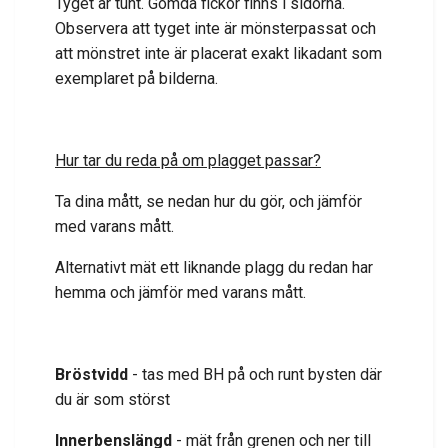
Tyget är tunt. Gömda fickor finns i sidorna.
Observera att tyget inte är mönsterpassat och
att mönstret inte är placerat exakt likadant som
exemplaret på bilderna.
Hur tar du reda på om plagget passar?
Ta dina mått, se nedan hur du gör, och jämför
med varans mått.
Alternativt mät ett liknande plagg du redan har
hemma och jämför med varans mått.
Bröstvidd
- tas med BH på och runt bysten där
du är som störst
Innerbenslängd
- mät från grenen och ner till