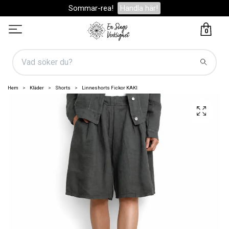
Sommar-rea!
Handla här!
0
Hem
Kläder
Shorts
Linneshorts Fickor KAKI