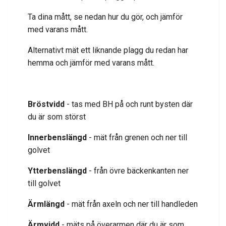
Ta dina mått, se nedan hur du gör, och jämför
med varans mått.
Alternativt mät ett liknande plagg du redan har
hemma och jämför med varans mått.
Bröstvidd
- tas med BH på och runt bysten där
du är som störst
Innerbenslängd
- mät från grenen och ner till
golvet
Ytterbenslängd
- från övre bäckenkanten ner
till golvet
Ärmlängd
- mät från axeln och ner till handleden
Ärmvidd
- mäts på överarmen där du är som