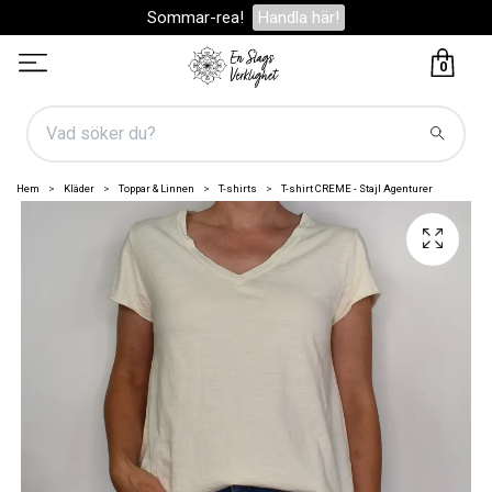
Sommar-rea!
Handla här!
0
Hem
Kläder
Toppar & Linnen
T-shirts
T-shirt CREME - Stajl Agenturer