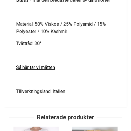
Stuss
- mät den bredaste delen av dina höfter
Material: 50% Viskos / 25% Polyamid / 15%
Polyester / 10% Kashmir
Tvättråd: 30°
Så här tar vi måtten
Tillverkningsland: Italien