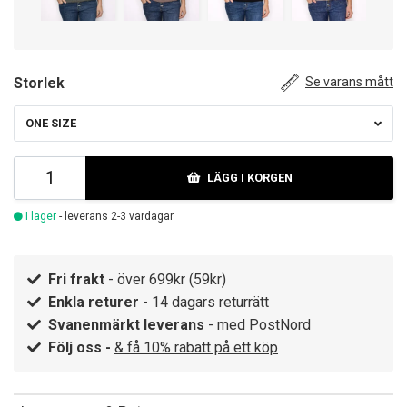
Storlek
Se varans mått
ONE SIZE
LÄGG I KORGEN
I lager
- leverans 2-3 vardagar
Fri frakt
- över 699kr (59kr)
Enkla returer
- 14 dagars returrätt
Svanenmärkt leverans
- med PostNord
Följ oss -
& få 10% rabatt på ett köp