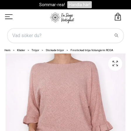
Sommar-rea!
Handla här!
0
Hem
Kläder
Tröjor
Stickade tröjor
Finstickad tröja Volangärm ROSA