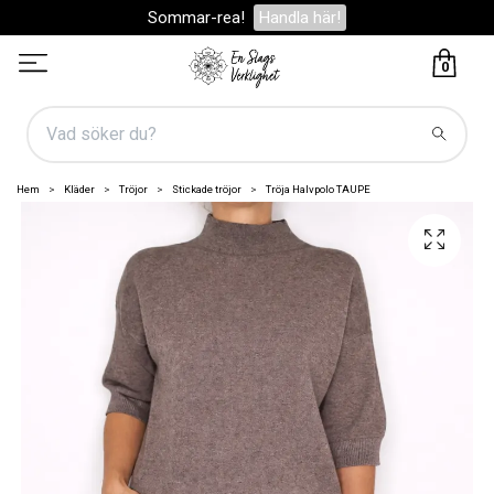
Sommar-rea!
Handla här!
0
Hem
Kläder
Tröjor
Stickade tröjor
Tröja Halvpolo TAUPE