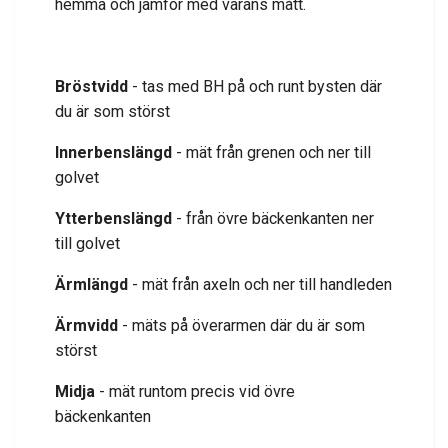
hemma och jämför med varans mått.
Bröstvidd
- tas med BH på och runt bysten där
du är som störst
Innerbenslängd
- mät från grenen och ner till
golvet
Ytterbenslängd
- från övre bäckenkanten ner
till golvet
Ärmlängd
- mät från axeln och ner till handleden
Ärmvidd
- mäts på överarmen där du är som
störst
Midja
- mät runtom precis vid övre
bäckenkanten