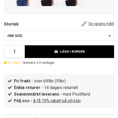
Storlek
Se varans mått
ONE SIZE
LÄGG I KORGEN
Få i lager
- leverans 2-3 vardagar
Fri frakt
- över 699kr (59kr)
Enkla returer
- 14 dagars returrätt
Svanenmärkt leverans
- med PostNord
Följ oss -
& få 10% rabatt på ett köp