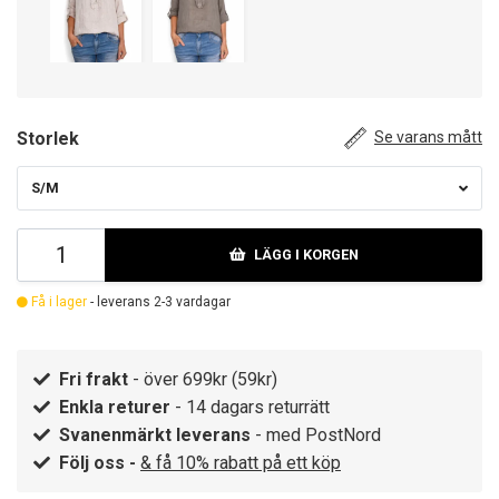
Storlek
Se varans mått
S/M
LÄGG I KORGEN
Få i lager
- leverans 2-3 vardagar
Fri frakt
- över 699kr (59kr)
Enkla returer
- 14 dagars returrätt
Svanenmärkt leverans
- med PostNord
Följ oss -
& få 10% rabatt på ett köp