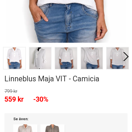
Linneblus Maja VIT - Camicia
799 kr
559 kr
-30%
Se även: