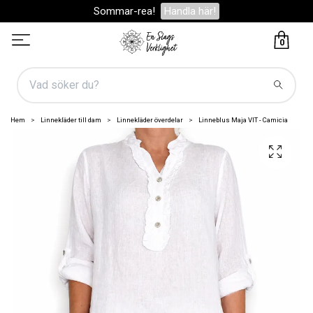
Sommar-rea!
Handla här!
0
Hem
Linnekläder till dam
Linnekläder överdelar
Linneblus Maja VIT - Camicia