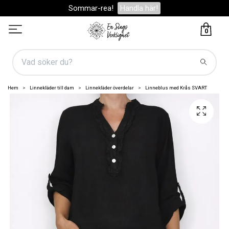
Sommar-rea!
Handla här!
0
Hem
Linnekläder till dam
Linnekläder överdelar
Linneblus med Krås SVART