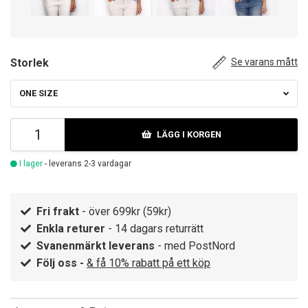
Storlek
Se varans mått
ONE SIZE
LÄGG I KORGEN
I lager
- leverans 2-3 vardagar
Fri frakt
- över 699kr (59kr)
Enkla returer
- 14 dagars returrätt
Svanenmärkt leverans
- med PostNord
Följ oss -
& få 10% rabatt på ett köp