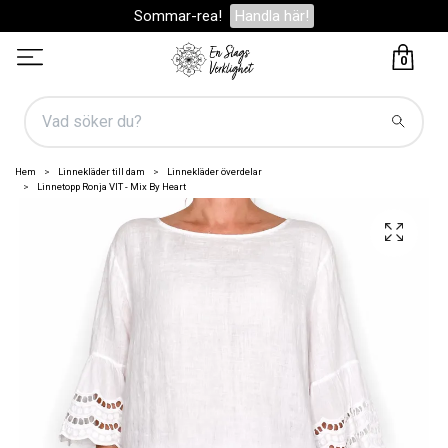
Sommar-rea!
Handla här!
0
Hem
Linnekläder till dam
Linnekläder överdelar
Linnetopp Ronja VIT - Mix By Heart