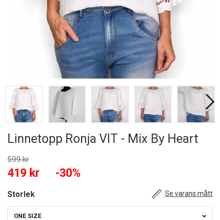
Linnetopp Ronja VIT - Mix By Heart
599 kr
419 kr
-30%
Storlek
Se varans mått
ONE SIZE