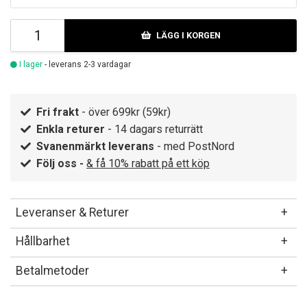
LÄGG I KORGEN
I lager
- leverans 2-3 vardagar
Fri frakt
- över 699kr (59kr)
Enkla returer
- 14 dagars returrätt
Svanenmärkt leverans
- med PostNord
Följ oss -
& få 10% rabatt på ett köp
Leveranser & Returer
Hållbarhet
Betalmetoder