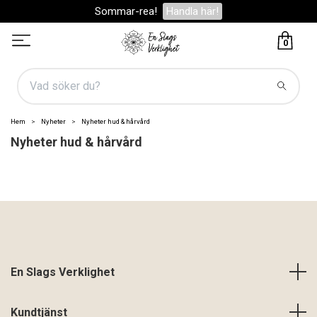
Sommar-rea!
Handla här!
0
Hem
Nyheter
Nyheter hud & hårvård
Nyheter hud & hårvård
En Slags Verklighet
Kundtjänst