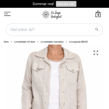
Sommar-rea!
Handla här!
0
Hem
Linnekläder till dam
Linnekläder överdelar
Linnejacka BEIGE