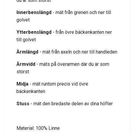
du är som störst
Innerbenslängd
- mät från grenen och ner till
golvet
Ytterbenslängd
- från övre bäckenkanten ner
till golvet
Ärmlängd
- mät från axeln och ner till handleden
Ärmvidd
- mäts på överarmen där du är som
störst
Midja
- mät runtom precis vid övre
bäckenkanten
Stuss
- mät den bredaste delen av dina höfter
Material: 100% Linne