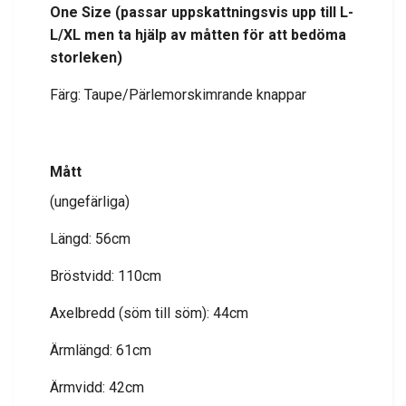
One Size (
passar uppskattningsvis upp till L-
L/XL men ta hjälp av måtten för att bedöma
storleken
)
Färg: Taupe/Pärlemorskimrande knappar
Mått
(ungefärliga)
Längd: 56cm
Bröstvidd: 110cm
Axelbredd (söm till söm): 44cm
Ärmlängd: 61cm
Ärmvidd: 42cm