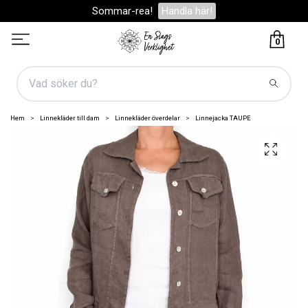
Sommar-rea!
Handla här!
0
Hem
Linnekläder till dam
Linnekläder överdelar
Linnejacka TAUPE