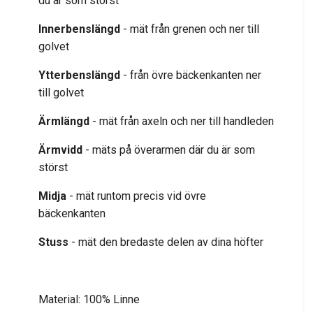
du är som störst
Innerbenslängd
- mät från grenen och ner till
golvet
Ytterbenslängd
- från övre bäckenkanten ner
till golvet
Ärmlängd
- mät från axeln och ner till handleden
Ärmvidd
- mäts på överarmen där du är som
störst
Midja
- mät runtom precis vid övre
bäckenkanten
Stuss
- mät den bredaste delen av dina höfter
Material: 100% Linne